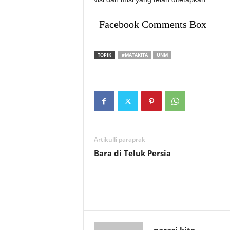
Facebook Comments Box
TOPIK
#MATAKITA
UNM
Artikulli paraprak
Bara di Teluk Persia
narasi kita