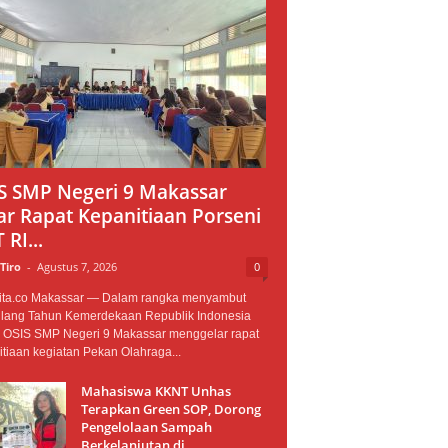
S SMP Negeri 9 Makassar
ar Rapat Kepanitiaan Porseni
RI...
 Tiro
-
Agustus 7, 2026
0
ita.co Makassar — Dalam rangka menyambut
Ulang Tahun Kemerdekaan Republik Indonesia
, OSIS SMP Negeri 9 Makassar menggelar rapat
tiaan kegiatan Pekan Olahraga...
Mahasiswa KKNT Unhas
Terapkan Green SOP, Dorong
Pengelolaan Sampah
Berkelanjutan di...