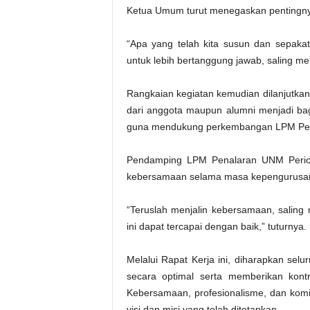
Ketua Umum turut menegaskan pentingnya
“Apa yang telah kita susun dan sepakat
untuk lebih bertanggung jawab, saling me
Rangkaian kegiatan kemudian dilanjutka
dari anggota maupun alumni menjadi ba
guna mendukung perkembangan LPM Penal
Pendamping LPM Penalaran UNM Perio
kebersamaan selama masa kepengurusa
“Teruslah menjalin kebersamaan, salin
ini dapat tercapai dengan baik,” tuturnya.
Melalui Rapat Kerja ini, diharapkan sel
secara optimal serta memberikan kon
Kebersamaan, profesionalisme, dan ko
visi dan misi yang telah ditetapkan.