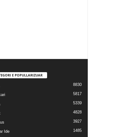
TEGORI E POPULLARIZUAR
8830
5817
ari
5339
a
4828
k
3927
us
1485
r Ide