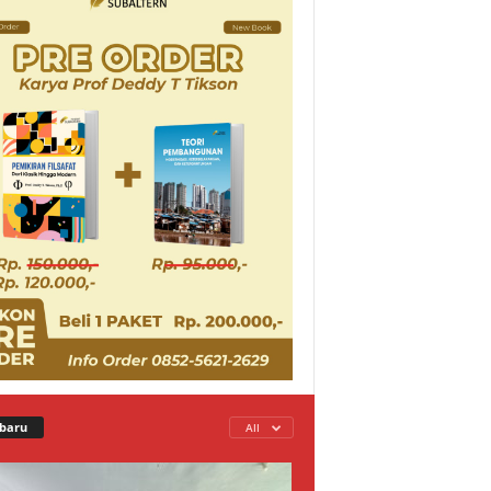
baru
All