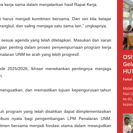
 kerja sama dalam menjalankan hasil Rapat Kerja.
i harus menjadi komitmen bersama. Dari sini kita belajar
rangkul, dan saling menjaga satu sama lain,” ungkapnya.
n sesuai agenda yang telah ditetapkan. Masukan dan saran
gian penting dalam proses penyempurnaan program kerja
aran UNM ke arah yang lebih progresif.
OSI
Gel
de 2025/2026, Ikhsan menekankan pentingnya menjaga
HUT 
n.
Faisal
Matak
g menguatkan, dan memastikan tujuan kepengurusan tahun
Hari 
ke-81
kepani
uruh program yang telah disahkan dapat diimplementasikan
tribusi nyata bagi pengembangan LPM Penalaran UNM.
mitmen bersama menjadi fondasi utama dalam mewujudkan