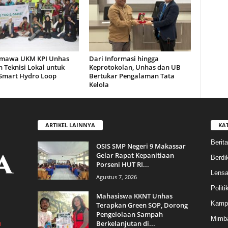
mawa UKM KPI Unhas
Dari Informasi hingga
 Teknisi Lokal untuk
Keprotokolan, Unhas dan UB
 Smart Hydro Loop
Bertukar Pengalaman Tata
Kelola
ARTIKEL LAINNYA
KA
Berita
OSIS SMP Negeri 9 Makassar
Gelar Rapat Kepanitiaan
Berdik
Porseni HUT RI...
Lens
Agustus 7, 2026
Politi
Mahasiswa KKNT Unhas
Kamp
Terapkan Green SOP, Dorong
Pengelolaan Sampah
Mimba
Berkelanjutan di...
m