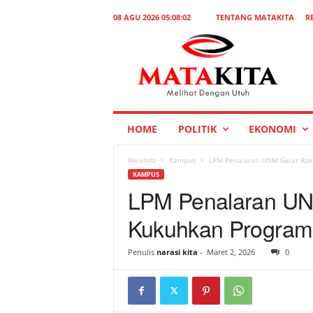
08 AGU 2026 05:08:02
TENTANG MATAKITA
R
M
a
t
a
K
i
t
HOME
POLITIK
EKONOMI
a
Beranda
Kampus
LPM Penalaran UNM Gelar Rake
KAMPUS
LPM Penalaran UN
Kukuhkan Program 
Penulis
narasi kita
-
Maret 2, 2026
0