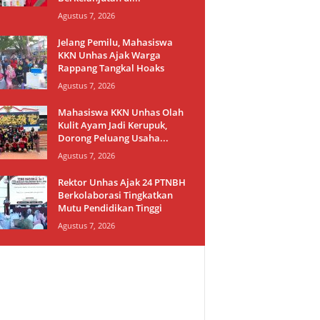
Agustus 7, 2026
Jelang Pemilu, Mahasiswa
KKN Unhas Ajak Warga
Rappang Tangkal Hoaks
Agustus 7, 2026
Mahasiswa KKN Unhas Olah
Kulit Ayam Jadi Kerupuk,
Dorong Peluang Usaha...
Agustus 7, 2026
Rektor Unhas Ajak 24 PTNBH
Berkolaborasi Tingkatkan
Mutu Pendidikan Tinggi
Agustus 7, 2026