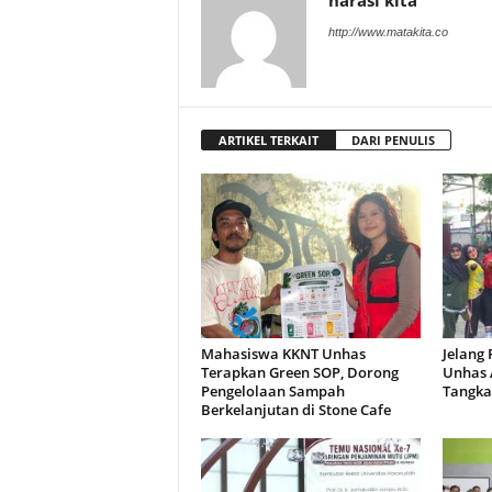
http://www.matakita.co
ARTIKEL TERKAIT
DARI PENULIS
Mahasiswa KKNT Unhas
Jelang
Terapkan Green SOP, Dorong
Unhas 
Pengelolaan Sampah
Tangka
Berkelanjutan di Stone Cafe