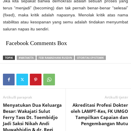
Jika kita sepakat bahwa demokrasi adalah sebuah proses yang
terus “menjadi” (becoming) dan tak pernah benar-benar “selesai”
(fixed), maka kritik adalah napasnya. Menolak kritik atas nama
stabilitas atau kesopanan yang semu adalah tindakan menyumbat
saluran napas itu sendiri.
Facebook Comments Box
TOPIK
#MATAKITA
FEBI RAMADHANI RUSDIN
OTORITAS EPISTEMIK
Artikulli paraprak
Artikulli tjetër
Menyatukan Dua Keluarga
Akreditasi Profesi Dokter
Besar: Wakajati Sulut
oleh LAMPT-Kes, FK UMGO
Ferry Tass Dt. Toembidjo
Tampilkan Capaian dan
Jadi Saksi Nikah Andi
Pengembangan Mutu
Muwahhidin & dr. Regi