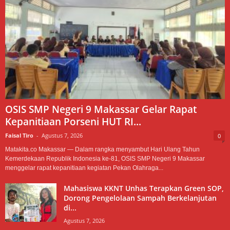
OSIS SMP Negeri 9 Makassar Gelar Rapat
Kepanitiaan Porseni HUT RI...
Faisal Tiro
-
Agustus 7, 2026
0
Matakita.co Makassar — Dalam rangka menyambut Hari Ulang Tahun
Kemerdekaan Republik Indonesia ke-81, OSIS SMP Negeri 9 Makassar
menggelar rapat kepanitiaan kegiatan Pekan Olahraga...
Mahasiswa KKNT Unhas Terapkan Green SOP,
Dorong Pengelolaan Sampah Berkelanjutan
di...
Agustus 7, 2026