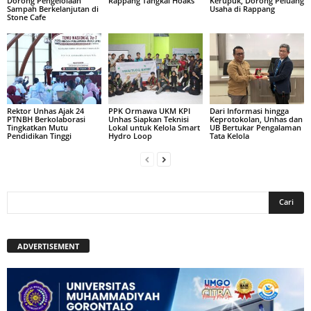
Dorong Pengelolaan
Rappang Tangkal Hoaks
Kerupuk, Dorong Peluang
Sampah Berkelanjutan di
Usaha di Rappang
Stone Cafe
Rektor Unhas Ajak 24
PPK Ormawa UKM KPI
Dari Informasi hingga
PTNBH Berkolaborasi
Unhas Siapkan Teknisi
Keprotokolan, Unhas dan
Tingkatkan Mutu
Lokal untuk Kelola Smart
UB Bertukar Pengalaman
Pendidikan Tinggi
Hydro Loop
Tata Kelola
ADVERTISEMENT