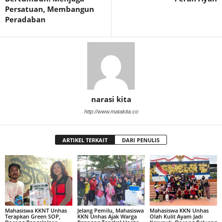
Persatuan, Membangun
Peradaban
narasi kita
http://www.matakita.co
ARTIKEL TERKAIT
DARI PENULIS
Mahasiswa KKNT Unhas
Jelang Pemilu, Mahasiswa
Mahasiswa KKN Unhas
Terapkan Green SOP,
KKN Unhas Ajak Warga
Olah Kulit Ayam Jadi