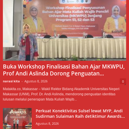
Buka Workshop Finalisasi Bahan Ajar MKWPU,
Prof Andi Aslinda Dorong Penguatan...
narasi kita
-
Agustus 8, 2026
0
Matakita.co, Makassar – Wakil Rektor Bidang Akademik Universitas Negeri
Makassar (UNM), Prof. Dr. Andi Aslinda, mendorong penguatan identitas
lulusan melalui penerapan Mata Kuliah Wajib...
Perkuat Konektivitas Sulsel lewat MYP, Andi
Sudirman Sulaiman Raih detiktimur Awards...
Agustus 8, 2026