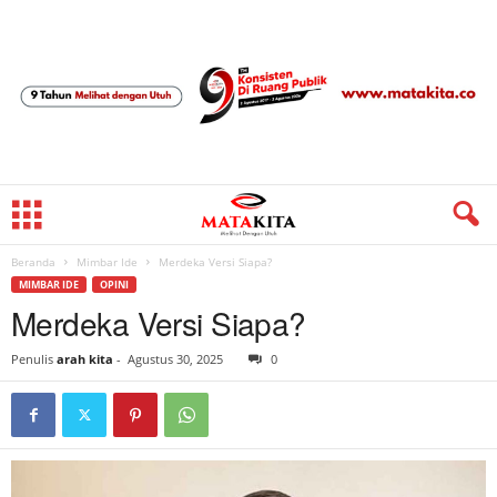
Beranda
Mimbar Ide
Merdeka Versi Siapa?
MIMBAR IDE
OPINI
Merdeka Versi Siapa?
Penulis
arah kita
-
Agustus 30, 2025
0