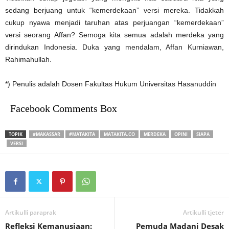
sedang berjuang untuk “kemerdekaan” versi mereka. Tidakkah
cukup nyawa menjadi taruhan atas perjuangan “kemerdekaan”
versi seorang Affan? Semoga kita semua adalah merdeka yang
dirindukan Indonesia. Duka yang mendalam, Affan Kurniawan,
Rahimahullah.
*) Penulis adalah Dosen Fakultas Hukum Universitas Hasanuddin
Facebook Comments Box
TOPIK
#MAKASSAR
#MATAKITA
MATAKITA.CO
MERDEKA
OPINI
SIAPA
VERSI
Artikulli paraprak
Artikulli tjetër
Refleksi Kemanusiaan:
Pemuda Madani Desak