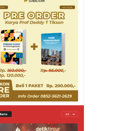
baru
All