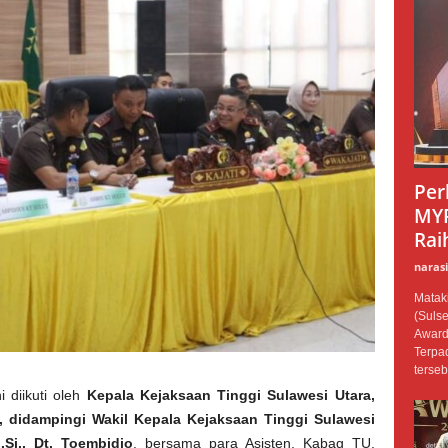
Per
MYP
Rai
narasi
Mataki
(Sulse
Award
Terpa
terseb
i diikuti oleh
Kepala Kejaksaan Tinggi Sulawesi Utara,
H., didampingi Wakil Kepala Kejaksaan Tinggi Sulawesi
.Si., Dt. Toembidjo
, bersama para Asisten, Kabag TU,