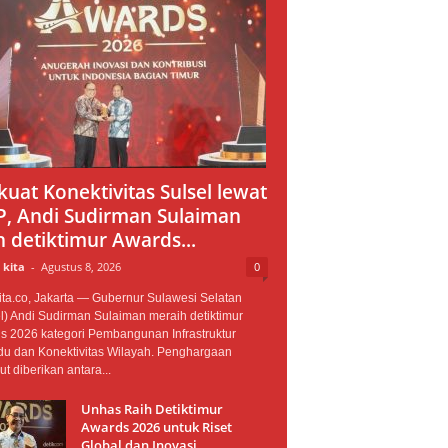
kuat Konektivitas Sulsel lewat
, Andi Sudirman Sulaiman
h detiktimur Awards...
 kita
-
Agustus 8, 2026
0
ta.co, Jakarta — Gubernur Sulawesi Selatan
l) Andi Sudirman Sulaiman meraih detiktimur
s 2026 kategori Pembangunan Infrastruktur
du dan Konektivitas Wilayah. Penghargaan
ut diberikan antara...
Unhas Raih Detiktimur
Awards 2026 untuk Riset
Global dan Inovasi