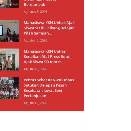
Berdampak
Agustus 8, 2026
Mahasiswa KKN Unhas Ajak
Siswa SD di Laikang Belajar
Pilah Sampah...
Agustus 8, 2026
Mahasiswa KKN Unhas
Kenalkan Alat Press Botol,
Ajak Siswa SD Inpres...
Agustus 8, 2026
Pentas Sehat KKN-PK Unhas
Satukan Delapan Pesan
Kesehatan lewat Seni
Pertunjukan
Agustus 8, 2026