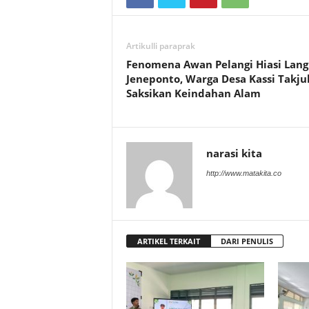
Artikulli paraprak
Fenomena Awan Pelangi Hiasi Lang
Jeneponto, Warga Desa Kassi Takju
Saksikan Keindahan Alam
narasi kita
http://www.matakita.co
ARTIKEL TERKAIT
DARI PENULIS