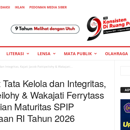
EDAKSI
IKLAN
PEDOMAN MEDIA SIBER
LITERASI
LENSA
MATA PUBLIK
OLAHRAGA
an Integritas, Kajati Jacob Pattipeilohy & Wakajati...
 Tata Kelola dan Integritas,
AD
eilohy & Wakajati Ferrytass
laian Maturitas SPIP
saan RI Tahun 2026