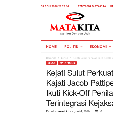
08 AGU 2026 21:23:16
TENTANG MATAKITA
R
M
a
t
a
K
i
t
HOME
POLITIK
EKONOMI
a
Beranda
Lensa
Kejati Sulut Perkuat Tata Kelola d
LENSA
MATA PUBLIK
Kejati Sulut Perkuat
Kajati Jacob Pattip
Ikuti Kick-Off Peni
Terintegrasi Kejak
Penulis
narasi kita
-
Juni 4, 2026
0