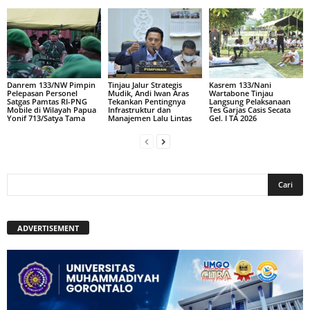
Danrem 133/NW Pimpin
Tinjau Jalur Strategis
Kasrem 133/Nani
Pelepasan Personel
Mudik, Andi Iwan Aras
Wartabone Tinjau
Satgas Pamtas RI-PNG
Tekankan Pentingnya
Langsung Pelaksanaan
Mobile di Wilayah Papua
Infrastruktur dan
Tes Garjas Casis Secata
Yonif 713/Satya Tama
Manajemen Lalu Lintas
Gel. I TA 2026
ADVERTISEMENT