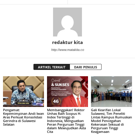
redaktur kita
http://www.matakita.co
ARTIKEL TERKAIT
DARI PENULIS
Pengamat:
Membanggakan! Rektor
Gali Kearifan Lokal
Kepemimpinan Andi Iwan
Unhas Raih Scopus H-
Sulawesi, Tim Peneliti
Aras Perkuat Konsolidasi
Index Tertinggi di
Lintas Kampus Rumuskan
Gerindra di Sulawesi
Indonesia, Menguatkan
Model Pencegahan
Selatan
Peran Perguruan Tinggi
Kekerasan Seksual di
dalam Mewujudkan Asta
Perguruan Tinggi
Cita
Keagamaan