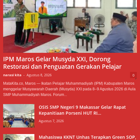
IPM Maros Gelar Musyda XXI, Dorong
Restorasi dan Penguatan Gerakan Pelajar
narasi kita
-
Agustus 8, 2026
0
MataKita.co, Maros — Ikatan Pelajar Muhammadiyah (IPM) Kabupaten Maros
menggelar Musyawarah Daerah (Musyda) XXI pada 8–9 Agustus 2026 di Aula
SMP Muhammadiyah Maros. Forum...
OSIS SMP Negeri 9 Makassar Gelar Rapat
Kepanitiaan Porseni HUT RI...
Agustus 7, 2026
Mahasiswa KKNT Unhas Terapkan Green SOP,