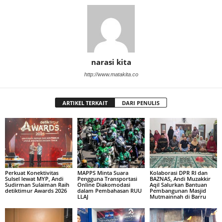
narasi kita
http://www.matakita.co
ARTIKEL TERKAIT
DARI PENULIS
Perkuat Konektivitas
MAPPS Minta Suara
Kolaborasi DPR RI dan
Sulsel lewat MYP, Andi
Pengguna Transportasi
BAZNAS, Andi Muzakkir
Sudirman Sulaiman Raih
Online Diakomodasi
Aqil Salurkan Bantuan
detiktimur Awards 2026
dalam Pembahasan RUU
Pembangunan Masjid
LLAJ
Mutmainnah di Barru