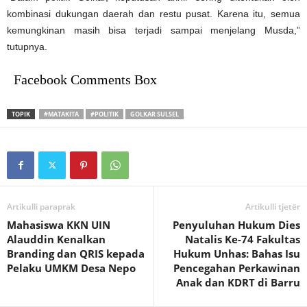
kombinasi dukungan daerah dan restu pusat. Karena itu, semua
kemungkinan masih bisa terjadi sampai menjelang Musda,”
tutupnya.
Facebook Comments Box
TOPIK
#MATAKITA
#POLITIK
GOLKAR SULSEL
Artikulli paraprak
Artikulli tjetër
Mahasiswa KKN UIN
Penyuluhan Hukum Dies
Alauddin Kenalkan
Natalis Ke-74 Fakultas
Branding dan QRIS kepada
Hukum Unhas: Bahas Isu
Pelaku UMKM Desa Nepo
Pencegahan Perkawinan
Anak dan KDRT di Barru