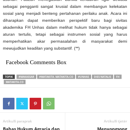
sebagai pengganti sangat krusial dalam membangun kelekatan
sosial yang menjadi benteng pertahanan perilaku anak. Acara ini
diharapkan dapat memberikan perspektif baru bagi sivitas
akademika FH Unhas dalam melihat hukum tidak hanya sebagai
aturan tertulis, tetapi sebagai instrumen sosial yang harus
memperhatikan akar permasalahan di masyarakat demi
mewujudkan keadilan yang substantif. (**)
Facebook Comments Box
TOPIK
#MAKASSAR
#MATAKITA. MATAKITA.CO
#UNHAS
DIES NATALIS
FH
MATAKITA.CO
Artikulli paraprak
Artikulli tjetër
Bahas Hukum Agraria dan
Menyongsong