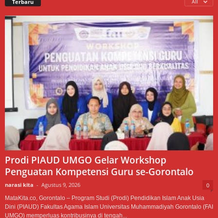
Terbaru
All
Prodi PIAUD UMGO Gelar Workshop
Penguatan Kompetensi Guru se-Gorontalo
narasi kita
-
Agustus 9, 2026
0
MataKita.co, Gorontalo – Program Studi (Prodi) Pendidikan Islam Anak Usia
Dini (PIAUD) Fakultas Agama Islam Universitas Muhammadiyah Gorontalo (FAI
UMGO) memperluas kontribusinya di tengah...