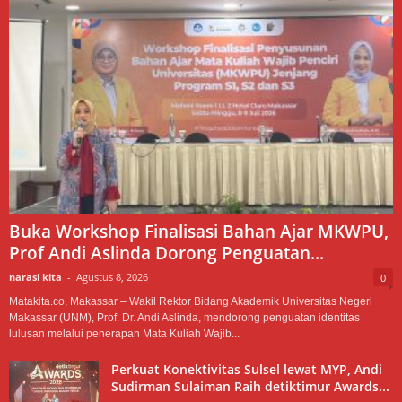
Buka Workshop Finalisasi Bahan Ajar MKWPU,
Prof Andi Aslinda Dorong Penguatan...
narasi kita
-
Agustus 8, 2026
0
Matakita.co, Makassar – Wakil Rektor Bidang Akademik Universitas Negeri
Makassar (UNM), Prof. Dr. Andi Aslinda, mendorong penguatan identitas
lulusan melalui penerapan Mata Kuliah Wajib...
Perkuat Konektivitas Sulsel lewat MYP, Andi
Sudirman Sulaiman Raih detiktimur Awards...