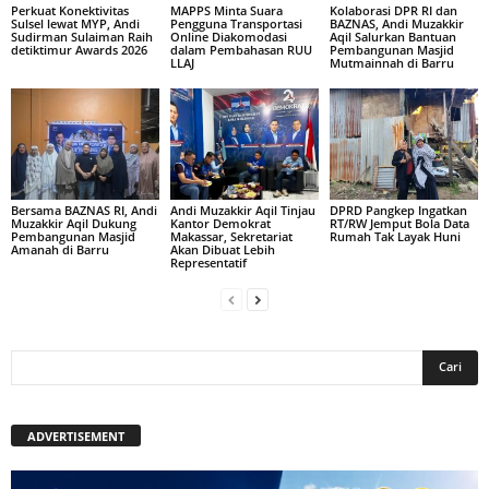
Perkuat Konektivitas
MAPPS Minta Suara
Kolaborasi DPR RI dan
Sulsel lewat MYP, Andi
Pengguna Transportasi
BAZNAS, Andi Muzakkir
Sudirman Sulaiman Raih
Online Diakomodasi
Aqil Salurkan Bantuan
detiktimur Awards 2026
dalam Pembahasan RUU
Pembangunan Masjid
LLAJ
Mutmainnah di Barru
Bersama BAZNAS RI, Andi
Andi Muzakkir Aqil Tinjau
DPRD Pangkep Ingatkan
Muzakkir Aqil Dukung
Kantor Demokrat
RT/RW Jemput Bola Data
Pembangunan Masjid
Makassar, Sekretariat
Rumah Tak Layak Huni
Amanah di Barru
Akan Dibuat Lebih
Representatif
ADVERTISEMENT