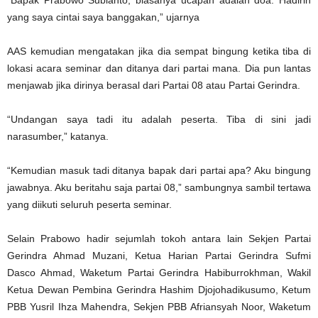
“Bapak Prabowo Subianto, biasanya ucapan adalah doa. Hadirin
yang saya cintai saya banggakan,” ujarnya
AAS kemudian mengatakan jika dia sempat bingung ketika tiba di
lokasi acara seminar dan ditanya dari partai mana. Dia pun lantas
menjawab jika dirinya berasal dari Partai 08 atau Partai Gerindra.
“Undangan saya tadi itu adalah peserta. Tiba di sini jadi
narasumber,” katanya.
“Kemudian masuk tadi ditanya bapak dari partai apa? Aku bingung
jawabnya. Aku beritahu saja partai 08,” sambungnya sambil tertawa
yang diikuti seluruh peserta seminar.
Selain Prabowo hadir sejumlah tokoh antara lain Sekjen Partai
Gerindra Ahmad Muzani, Ketua Harian Partai Gerindra Sufmi
Dasco Ahmad, Waketum Partai Gerindra Habiburrokhman, Wakil
Ketua Dewan Pembina Gerindra Hashim Djojohadikusumo, Ketum
PBB Yusril Ihza Mahendra, Sekjen PBB Afriansyah Noor, Waketum