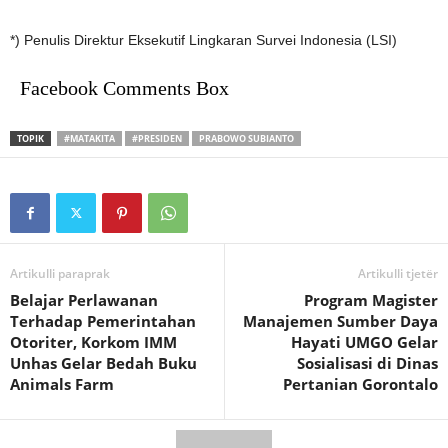
*) Penulis Direktur Eksekutif Lingkaran Survei Indonesia (LSI)
Facebook Comments Box
TOPIK
#MATAKITA
#PRESIDEN
PRABOWO SUBIANTO
Artikulli paraprak
Artikulli tjetër
Belajar Perlawanan
Program Magister
Terhadap Pemerintahan
Manajemen Sumber Daya
Otoriter, Korkom IMM
Hayati UMGO Gelar
Unhas Gelar Bedah Buku
Sosialisasi di Dinas
Animals Farm
Pertanian Gorontalo