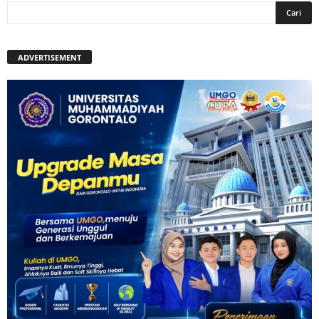
ADVERTISEMENT