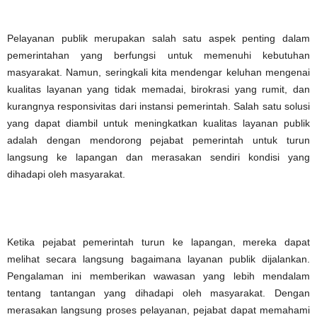
Pelayanan publik merupakan salah satu aspek penting dalam
pemerintahan yang berfungsi untuk memenuhi kebutuhan
masyarakat. Namun, seringkali kita mendengar keluhan mengenai
kualitas layanan yang tidak memadai, birokrasi yang rumit, dan
kurangnya responsivitas dari instansi pemerintah. Salah satu solusi
yang dapat diambil untuk meningkatkan kualitas layanan publik
adalah dengan mendorong pejabat pemerintah untuk turun
langsung ke lapangan dan merasakan sendiri kondisi yang
dihadapi oleh masyarakat.
Ketika pejabat pemerintah turun ke lapangan, mereka dapat
melihat secara langsung bagaimana layanan publik dijalankan.
Pengalaman ini memberikan wawasan yang lebih mendalam
tentang tantangan yang dihadapi oleh masyarakat. Dengan
merasakan langsung proses pelayanan, pejabat dapat memahami