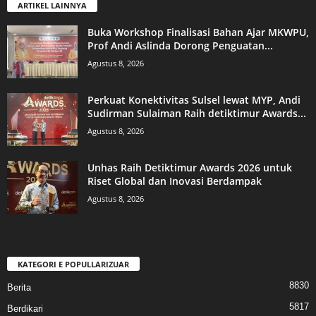
ARTIKEL LAINNYA
Buka Workshop Finalisasi Bahan Ajar MKWPU,
Prof Andi Aslinda Dorong Penguatan...
Agustus 8, 2026
Perkuat Konektivitas Sulsel lewat MYP, Andi
Sudirman Sulaiman Raih detiktimur Awards...
Agustus 8, 2026
Unhas Raih Detiktimur Awards 2026 untuk
Riset Global dan Inovasi Berdampak
Agustus 8, 2026
KATEGORI E POPULLARIZUAR
8830
Berita
5817
Berdikari