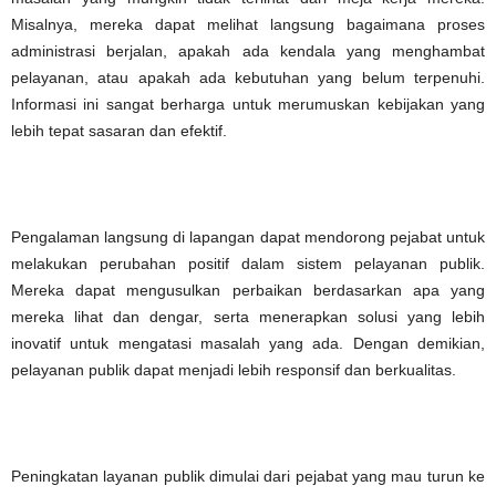
Misalnya, mereka dapat melihat langsung bagaimana proses
administrasi berjalan, apakah ada kendala yang menghambat
pelayanan, atau apakah ada kebutuhan yang belum terpenuhi.
Informasi ini sangat berharga untuk merumuskan kebijakan yang
lebih tepat sasaran dan efektif.
Pengalaman langsung di lapangan dapat mendorong pejabat untuk
melakukan perubahan positif dalam sistem pelayanan publik.
Mereka dapat mengusulkan perbaikan berdasarkan apa yang
mereka lihat dan dengar, serta menerapkan solusi yang lebih
inovatif untuk mengatasi masalah yang ada. Dengan demikian,
pelayanan publik dapat menjadi lebih responsif dan berkualitas.
Peningkatan layanan publik dimulai dari pejabat yang mau turun ke