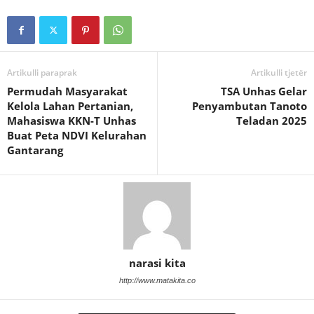
Artikulli paraprak
Artikulli tjetër
Permudah Masyarakat
TSA Unhas Gelar
Kelola Lahan Pertanian,
Penyambutan Tanoto
Mahasiswa KKN-T Unhas
Teladan 2025
Buat Peta NDVI Kelurahan
Gantarang
narasi kita
http://www.matakita.co