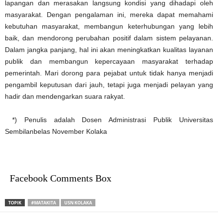
lapangan dan merasakan langsung kondisi yang dihadapi oleh
masyarakat. Dengan pengalaman ini, mereka dapat memahami
kebutuhan masyarakat, membangun keterhubungan yang lebih
baik, dan mendorong perubahan positif dalam sistem pelayanan.
Dalam jangka panjang, hal ini akan meningkatkan kualitas layanan
publik dan membangun kepercayaan masyarakat terhadap
pemerintah. Mari dorong para pejabat untuk tidak hanya menjadi
pengambil keputusan dari jauh, tetapi juga menjadi pelayan yang
hadir dan mendengarkan suara rakyat.
*) Penulis adalah Dosen Administrasi Publik
Universitas
Sembilanbelas November Kolaka
Facebook Comments Box
TOPIK
#MATAKITA
USN KOLAKA