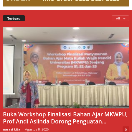
Terbaru
All
Buka Workshop Finalisasi Bahan Ajar MKWPU,
Prof Andi Aslinda Dorong Penguatan...
narasi kita
-
Agustus 8, 2026
0