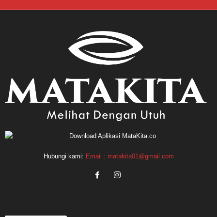
Hubungi kami:
Email : matakita01@gmail.com