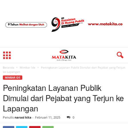
Beranda
Mimbar Ide
Peningkatan Layanan Publik Dimulai dari Pejabat yang Terjun
ke Lapangan
MIMBAR IDE
Peningkatan Layanan Publik
Dimulai dari Pejabat yang Terjun ke
Lapangan
Penulis
narasi kita
-
Februari 11, 2025
0