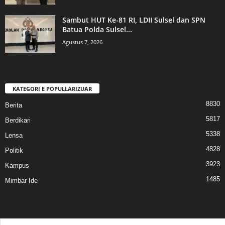
Sambut HUT Ke-81 RI, LDII Sulsel dan SPN
Batua Polda Sulsel...
Agustus 7, 2026
KATEGORI E POPULLARIZUAR
8830
Berita
5817
Berdikari
5338
Lensa
4828
Politik
3923
Kampus
1485
Mimbar Ide