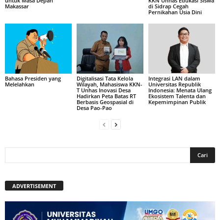
untuk Masa Depan
KKN Unhas Edukasi Siswa
Makassar
di Sidrap Cegah
Pernikahan Usia Dini
Bahasa Presiden yang
Digitalisasi Tata Kelola
Integrasi LAN dalam
Melelahkan
Wilayah, Mahasiswa KKN-
Universitas Republik
T Unhas Inovasi Desa
Indonesia: Menata Ulang
Hadirkan Peta Batas RT
Ekosistem Talenta dan
Berbasis Geospasial di
Kepemimpinan Publik
Desa Pao-Pao
ADVERTISEMENT