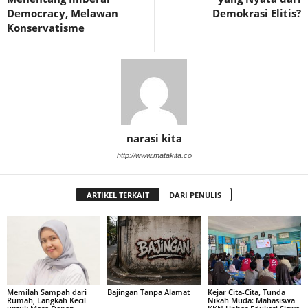
Democracy, Melawan
Demokrasi Elitis?
Konservatisme
narasi kita
http://www.matakita.co
ARTIKEL TERKAIT
DARI PENULIS
Memilah Sampah dari
Bajingan Tanpa Alamat
Kejar Cita-Cita, Tunda
Rumah, Langkah Kecil
Nikah Muda: Mahasiswa