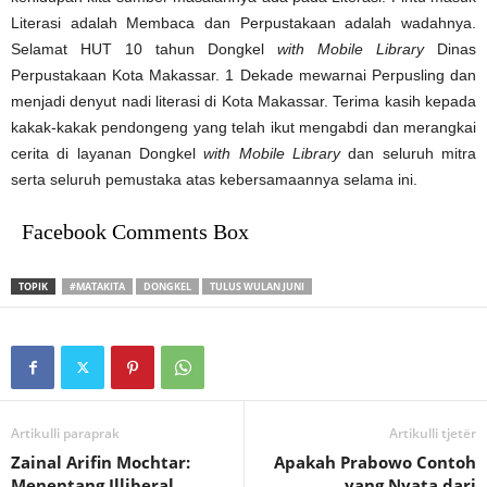
Literasi adalah Membaca dan Perpustakaan adalah wadahnya.
Selamat HUT 10 tahun Dongkel
with Mobile Library
Dinas
Perpustakaan Kota Makassar. 1 Dekade mewarnai Perpusling dan
menjadi denyut nadi literasi di Kota Makassar. Terima kasih kepada
kakak-kakak pendongeng yang telah ikut mengabdi dan merangkai
cerita di layanan Dongkel
with Mobile Library
dan seluruh mitra
serta seluruh pemustaka atas kebersamaannya selama ini.
Facebook Comments Box
TOPIK
#MATAKITA
DONGKEL
TULUS WULAN JUNI
Artikulli paraprak
Artikulli tjetër
Zainal Arifin Mochtar:
Apakah Prabowo Contoh
Menentang Illiberal
yang Nyata dari