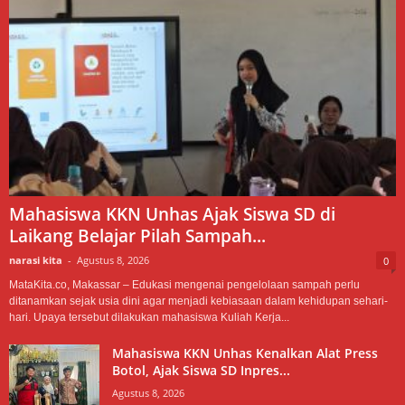
Mahasiswa KKN Unhas Ajak Siswa SD di
Laikang Belajar Pilah Sampah...
narasi kita
-
Agustus 8, 2026
0
MataKita.co, Makassar – Edukasi mengenai pengelolaan sampah perlu
ditanamkan sejak usia dini agar menjadi kebiasaan dalam kehidupan sehari-
hari. Upaya tersebut dilakukan mahasiswa Kuliah Kerja...
Mahasiswa KKN Unhas Kenalkan Alat Press
Botol, Ajak Siswa SD Inpres...
Agustus 8, 2026