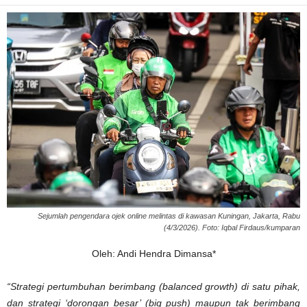
Sejumlah pengendara ojek online melintas di kawasan Kuningan, Jakarta, Rabu
(4/3/2026). Foto: Iqbal Firdaus/kumparan
Oleh: Andi Hendra Dimansa*
“Strategi pertumbuhan berimbang (balanced growth) di satu pihak,
dan strategi ‘dorongan besar’ (big push) maupun tak berimbang