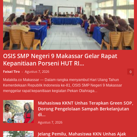
OSIS SMP Negeri 9 Makassar Gelar Rapat
Kepanitiaan Porseni HUT RI...
Faisal Tiro
-
Agustus 7, 2026
0
Matakita.co Makassar — Dalam rangka menyambut Hari Ulang Tahun
Kemerdekaan Republik Indonesia ke-81, OSIS SMP Negeri 9 Makassar
menggelar rapat kepanitiaan kegiatan Pekan Olahraga...
Mahasiswa KKNT Unhas Terapkan Green SOP,
Dorong Pengelolaan Sampah Berkelanjutan
di...
Agustus 7, 2026
Jelang Pemilu, Mahasiswa KKN Unhas Ajak