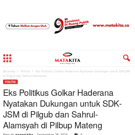
Beranda
Politik
Eks Politikus Golkar Haderana Nyatakan Dukungan untuk SDK-JSM
di Pilgub dan Sahrul-Alamsyah...
POLITIK
Eks Politikus Golkar Haderana
Nyatakan Dukungan untuk SDK-
JSM di Pilgub dan Sahrul-
Alamsyah di Pilbup Mateng
Penulis
narasi kita
-
September 28, 2024
0