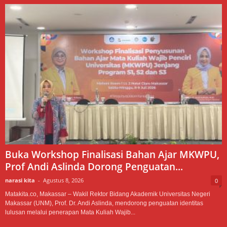
Buka Workshop Finalisasi Bahan Ajar MKWPU,
Prof Andi Aslinda Dorong Penguatan...
narasi kita
-
Agustus 8, 2026
0
Matakita.co, Makassar – Wakil Rektor Bidang Akademik Universitas Negeri
Makassar (UNM), Prof. Dr. Andi Aslinda, mendorong penguatan identitas
lulusan melalui penerapan Mata Kuliah Wajib...