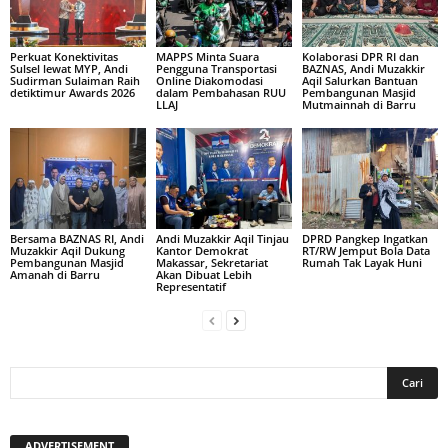
Perkuat Konektivitas
MAPPS Minta Suara
Kolaborasi DPR RI dan
Sulsel lewat MYP, Andi
Pengguna Transportasi
BAZNAS, Andi Muzakkir
Sudirman Sulaiman Raih
Online Diakomodasi
Aqil Salurkan Bantuan
detiktimur Awards 2026
dalam Pembahasan RUU
Pembangunan Masjid
LLAJ
Mutmainnah di Barru
Bersama BAZNAS RI, Andi
Andi Muzakkir Aqil Tinjau
DPRD Pangkep Ingatkan
Muzakkir Aqil Dukung
Kantor Demokrat
RT/RW Jemput Bola Data
Pembangunan Masjid
Makassar, Sekretariat
Rumah Tak Layak Huni
Amanah di Barru
Akan Dibuat Lebih
Representatif
ADVERTISEMENT