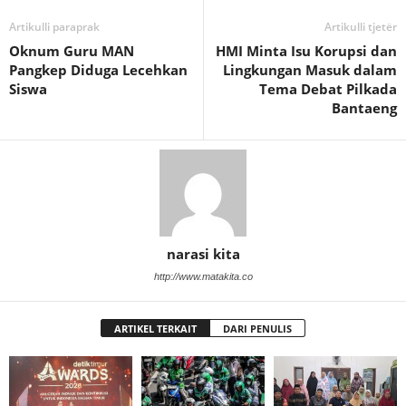
Artikulli paraprak
Artikulli tjetër
Oknum Guru MAN
HMI Minta Isu Korupsi dan
Pangkep Diduga Lecehkan
Lingkungan Masuk dalam
Siswa
Tema Debat Pilkada
Bantaeng
narasi kita
http://www.matakita.co
ARTIKEL TERKAIT
DARI PENULIS