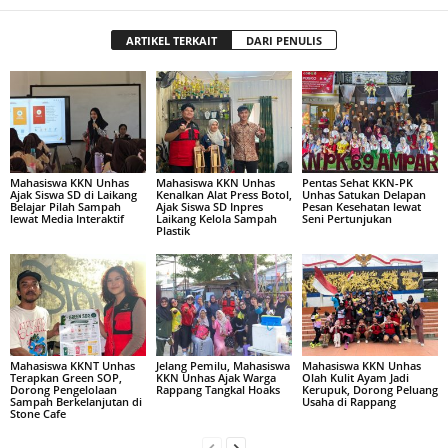
ARTIKEL TERKAIT
DARI PENULIS
Mahasiswa KKN Unhas
Mahasiswa KKN Unhas
Pentas Sehat KKN-PK
Ajak Siswa SD di Laikang
Kenalkan Alat Press Botol,
Unhas Satukan Delapan
Belajar Pilah Sampah
Ajak Siswa SD Inpres
Pesan Kesehatan lewat
lewat Media Interaktif
Laikang Kelola Sampah
Seni Pertunjukan
Plastik
Mahasiswa KKNT Unhas
Jelang Pemilu, Mahasiswa
Mahasiswa KKN Unhas
Terapkan Green SOP,
KKN Unhas Ajak Warga
Olah Kulit Ayam Jadi
Dorong Pengelolaan
Rappang Tangkal Hoaks
Kerupuk, Dorong Peluang
Sampah Berkelanjutan di
Usaha di Rappang
Stone Cafe