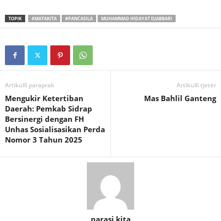
TOPIK
#MATAKITA
#PANCASILA
MUHAMMAD HIDAYAT DJABBARI
Artikulli paraprak
Artikulli tjetër
Mengukir Ketertiban
Mas Bahlil Ganteng
Daerah: Pemkab Sidrap
Bersinergi dengan FH
Unhas Sosialisasikan Perda
Nomor 3 Tahun 2025
narasi kita