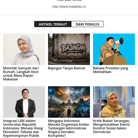
http://www.matakita.co
ARTIKEL TERKAIT
DARI PENULIS
Memilah Sampah dari
Bajingan Tanpa Alamat
Bahasa Presiden yang
Rumah, Langkah Kecil
Melelahkan
untuk Masa Depan
Makassar
Integrasi LAN dalam
Mengapa Indonesia
Kritik Bukan Serangan;
Universitas Republik
Menata Organisasi Ketika
Mengembalikan Esensi
Indonesia: Menata Ulang
Tantangan Administrasi
Kontrol Sosial dalam
Ekosistem Talenta dan
Negara Semakin
Demokrasi
Kepemimpinan Publik
Kompleks?