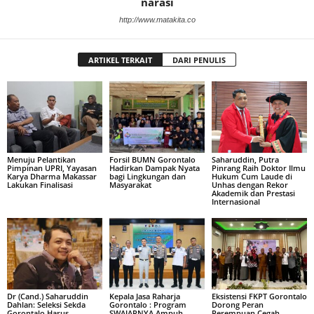
narasi
http://www.matakita.co
ARTIKEL TERKAIT
DARI PENULIS
Menuju Pelantikan
Forsil BUMN Gorontalo
Saharuddin, Putra
Pimpinan UPRI, Yayasan
Hadirkan Dampak Nyata
Pinrang Raih Doktor Ilmu
Karya Dharma Makassar
bagi Lingkungan dan
Hukum Cum Laude di
Lakukan Finalisasi
Masyarakat
Unhas dengan Rekor
Akademik dan Prestasi
Internasional
Dr (Cand.) Saharuddin
Kepala Jasa Raharja
Eksistensi FKPT Gorontalo
Dahlan: Seleksi Sekda
Gorontalo : Program
Dorong Peran
Gorontalo Harus
SWAJARNYA Ampuh
Perempuan Cegah