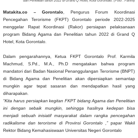
dan Penelitian tahun 2022 di Grand Q Hotel, Kota Gorontalo. (Foto : Fahmi)
Matakita.co – Gorontalo
,
Pengurus Forum Koordinasi
Pencegahan Terorisme (FKPT) Gorontalo periode 2022-2025
menggelar Rapat Koordinasi (Rakor) persiapan pelaksanaan
program Bidang Agama dan Penelitian tahun 2022 di Grand Q
Hotel, Kota Gorontalo.
Dalam pengarahannya, Ketua FKPT Gorontalo Prof. Karmila
Machmud, S.Pd., M.A., Ph.D mengatakan bahwa program
mandatori dari Badan Nasional Penanggulangan Terorisme (BNPT)
di Bidang Agama dan Penelitian akan dipersiapkan semantap
mungkin agar tepat sasaran dan mendapatkan hasil yang
diharapakan.
“Kita harus persiapkan kegitan FKPT bidang Agama dan Penelitian
ini dengan sebaik mungkin, sehingga hasilnya kedepan bisa
menjadi sebuah inisiatif masyarakat dalam rangka pencegahan
radikalisme dan terorisme di Provinsi Gorontalo ,”
papar Wakil
Rektor Bidang Kemahasiswaan Universitas Negeri Gorontalo