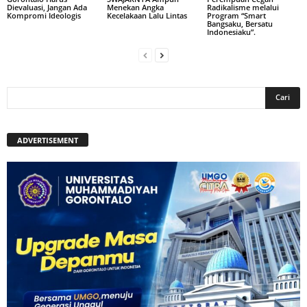
Dievaluasi, Jangan Ada
Menekan Angka
Radikalisme melalui
Kompromi Ideologis
Kecelakaan Lalu Lintas
Program “Smart
Bangsaku, Bersatu
Indonesiaku”.
ADVERTISEMENT