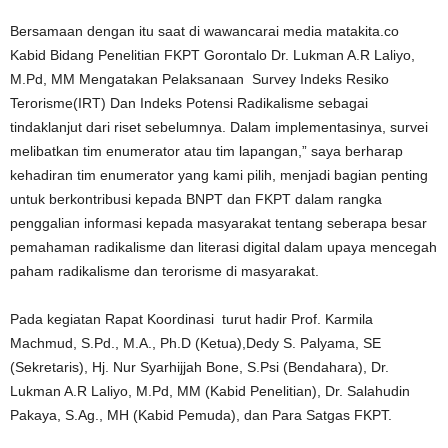
Bersamaan dengan itu saat di wawancarai media matakita.co
Kabid Bidang Penelitian FKPT Gorontalo Dr. Lukman A.R Laliyo,
M.Pd, MM Mengatakan Pelaksanaan
Survey Indeks Resiko
Terorisme(IRT) Dan Indeks Potensi Radikalisme sebagai
tindaklanjut dari riset sebelumnya. Dalam implementasinya, survei
melibatkan tim enumerator atau tim lapangan,” saya berharap
kehadiran tim enumerator yang kami pilih, menjadi bagian penting
untuk berkontribusi kepada BNPT dan FKPT dalam rangka
penggalian informasi kepada masyarakat tentang seberapa besar
pemahaman radikalisme dan literasi digital dalam upaya mencegah
paham radikalisme dan terorisme di masyarakat.
Pada kegiatan Rapat Koordinasi
turut hadir Prof. Karmila
Machmud, S.Pd., M.A., Ph.D (Ketua),Dedy S. Palyama, SE
(Sekretaris), Hj. Nur Syarhijjah Bone, S.Psi (Bendahara), Dr.
Lukman A.R Laliyo, M.Pd, MM (Kabid Penelitian), Dr. Salahudin
Pakaya, S.Ag., MH (Kabid Pemuda), dan Para Satgas FKPT.