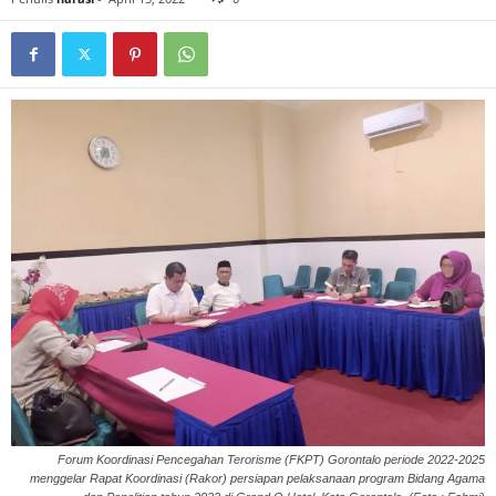
Forum Koordinasi Pencegahan Terorisme (FKPT) Gorontalo periode 2022-2025
menggelar Rapat Koordinasi (Rakor) persiapan pelaksanaan program Bidang Agama