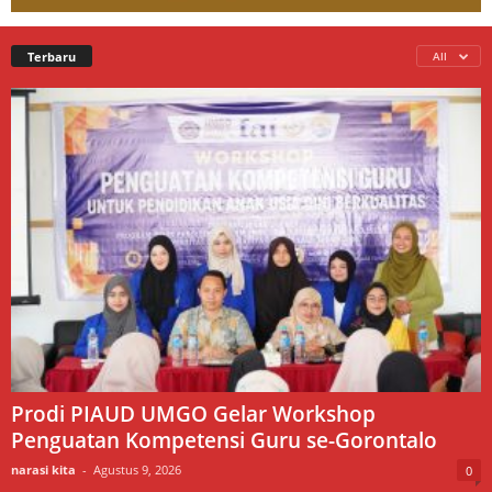
Terbaru
All
Prodi PIAUD UMGO Gelar Workshop
Penguatan Kompetensi Guru se-Gorontalo
narasi kita
-
Agustus 9, 2026
0