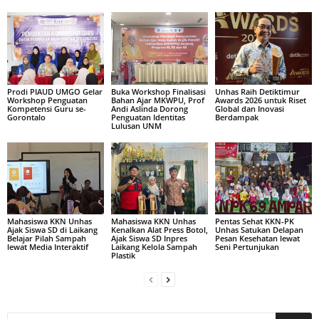
Prodi PIAUD UMGO Gelar
Buka Workshop Finalisasi
Unhas Raih Detiktimur
Workshop Penguatan
Bahan Ajar MKWPU, Prof
Awards 2026 untuk Riset
Kompetensi Guru se-
Andi Aslinda Dorong
Global dan Inovasi
Gorontalo
Penguatan Identitas
Berdampak
Lulusan UNM
Mahasiswa KKN Unhas
Mahasiswa KKN Unhas
Pentas Sehat KKN-PK
Ajak Siswa SD di Laikang
Kenalkan Alat Press Botol,
Unhas Satukan Delapan
Belajar Pilah Sampah
Ajak Siswa SD Inpres
Pesan Kesehatan lewat
lewat Media Interaktif
Laikang Kelola Sampah
Seni Pertunjukan
Plastik