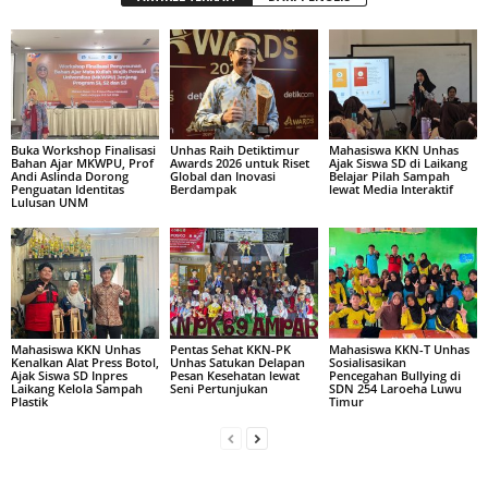
Buka Workshop Finalisasi
Unhas Raih Detiktimur
Mahasiswa KKN Unhas
Bahan Ajar MKWPU, Prof
Awards 2026 untuk Riset
Ajak Siswa SD di Laikang
Andi Aslinda Dorong
Global dan Inovasi
Belajar Pilah Sampah
Penguatan Identitas
Berdampak
lewat Media Interaktif
Lulusan UNM
Mahasiswa KKN Unhas
Pentas Sehat KKN-PK
Mahasiswa KKN-T Unhas
Kenalkan Alat Press Botol,
Unhas Satukan Delapan
Sosialisasikan
Ajak Siswa SD Inpres
Pesan Kesehatan lewat
Pencegahan Bullying di
Laikang Kelola Sampah
Seni Pertunjukan
SDN 254 Laroeha Luwu
Plastik
Timur