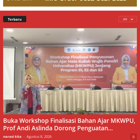
Terbaru
All
Buka Workshop Finalisasi Bahan Ajar MKWPU,
Prof Andi Aslinda Dorong Penguatan...
narasi kita
-
Agustus 8, 2026
0