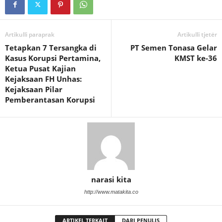
Artikulli paraprak
Artikulli tjetër
Tetapkan 7 Tersangka di
PT Semen Tonasa Gelar
Kasus Korupsi Pertamina,
KMST ke-36
Ketua Pusat Kajian
Kejaksaan FH Unhas:
Kejaksaan Pilar
Pemberantasan Korupsi
narasi kita
http://www.matakita.co
ARTIKEL TERKAIT
DARI PENULIS