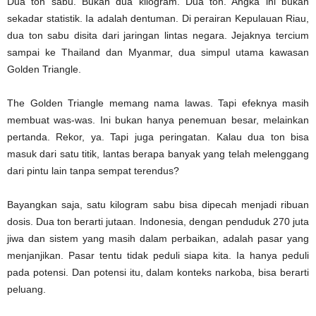
Dua ton sabu. Bukan dua kilogram. Dua ton. Angka ini bukan
sekadar statistik. Ia adalah dentuman. Di perairan Kepulauan Riau,
dua ton sabu disita dari jaringan lintas negara. Jejaknya tercium
sampai ke Thailand dan Myanmar, dua simpul utama kawasan
Golden Triangle.
The Golden Triangle memang nama lawas. Tapi efeknya masih
membuat was-was. Ini bukan hanya penemuan besar, melainkan
pertanda. Rekor, ya. Tapi juga peringatan. Kalau dua ton bisa
masuk dari satu titik, lantas berapa banyak yang telah melenggang
dari pintu lain tanpa sempat terendus?
Bayangkan saja, satu kilogram sabu bisa dipecah menjadi ribuan
dosis. Dua ton berarti jutaan. Indonesia, dengan penduduk 270 juta
jiwa dan sistem yang masih dalam perbaikan, adalah pasar yang
menjanjikan. Pasar tentu tidak peduli siapa kita. Ia hanya peduli
pada potensi. Dan potensi itu, dalam konteks narkoba, bisa berarti
peluang.