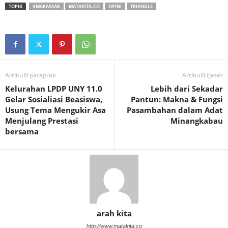
TOPIK
#MAKASSAR
MATAKITA.CO
OPINI
TRIANGLE
Artikulli paraprak
Artikulli tjetër
Kelurahan LPDP UNY 11.0
Lebih dari Sekadar
Gelar Sosialiasi Beasiswa,
Pantun: Makna & Fungsi
Usung Tema Mengukir Asa
Pasambahan dalam Adat
Menjulang Prestasi
Minangkabau
bersama
arah kita
http://www.matakita.co