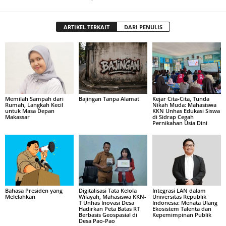
ARTIKEL TERKAIT
DARI PENULIS
Memilah Sampah dari
Bajingan Tanpa Alamat
Kejar Cita-Cita, Tunda
Rumah, Langkah Kecil
Nikah Muda: Mahasiswa
untuk Masa Depan
KKN Unhas Edukasi Siswa
Makassar
di Sidrap Cegah
Pernikahan Usia Dini
Bahasa Presiden yang
Digitalisasi Tata Kelola
Integrasi LAN dalam
Melelahkan
Wilayah, Mahasiswa KKN-
Universitas Republik
T Unhas Inovasi Desa
Indonesia: Menata Ulang
Hadirkan Peta Batas RT
Ekosistem Talenta dan
Berbasis Geospasial di
Kepemimpinan Publik
Desa Pao-Pao