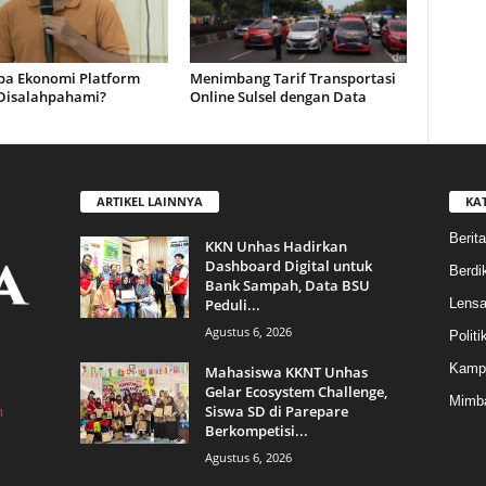
a Ekonomi Platform
Menimbang Tarif Transportasi
 Disalahpahami?
Online Sulsel dengan Data
ARTIKEL LAINNYA
KA
Berita
KKN Unhas Hadirkan
Dashboard Digital untuk
Berdik
Bank Sampah, Data BSU
Peduli...
Lens
Agustus 6, 2026
Politi
Kamp
Mahasiswa KKNT Unhas
Gelar Ecosystem Challenge,
Mimba
Siswa SD di Parepare
m
Berkompetisi...
Agustus 6, 2026