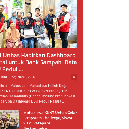
 Unhas Hadirkan Dashboard
ital untuk Bank Sampah, Data
 Peduli...
 kita
-
Agustus 6, 2026
0
ita.co, Makassar – Mahasiswa Kuliah Kerja
 (KKN) Tematik Zero Waste Gelombang 116
rsitas Hasanuddin (Unhas) meluncurkan inovasi
l berupa Dashboard BSU Peduli Pasara...
Mahasiswa KKNT Unhas Gelar
Ecosystem Challenge, Siswa
SD di Parepare
Berkompetisi...