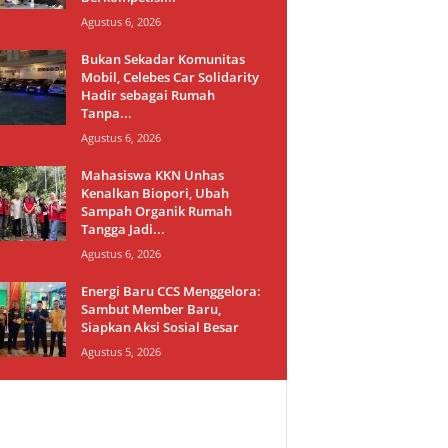
Agustus 6, 2026
Bukan Sekadar Komunitas
Mobil, Celebes Car Solidarity
Hadir sebagai Rumah
Tanpa...
Agustus 6, 2026
Mahasiswa KKN Unhas
Kenalkan Biopori, Ubah
Sampah Organik Rumah
Tangga Jadi...
Agustus 6, 2026
Energi Baru CCS Menggelora:
Sambut Member Baru,
Siapkan Aksi Sosial Besar
Agustus 5, 2026