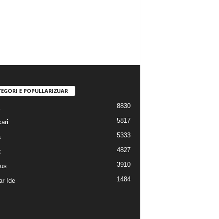
TEGORI E POPULLARIZUAR
8830
5817
ari
5333
a
4827
k
3910
us
1484
r Ide