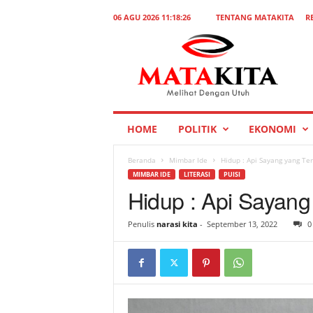
06 AGU 2026 11:18:26
TENTANG MATAKITA
R
M
a
t
a
K
i
t
HOME
POLITIK
EKONOMI
a
Beranda
Mimbar Ide
Hidup : Api Sayang yang T
MIMBAR IDE
LITERASI
PUISI
Hidup : Api Sayan
Penulis
narasi kita
-
September 13, 2022
0