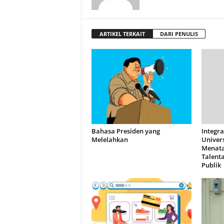
ARTIKEL TERKAIT
DARI PENULIS
Bahasa Presiden yang
Integr
Melelahkan
Univers
Menata
Talent
Publik