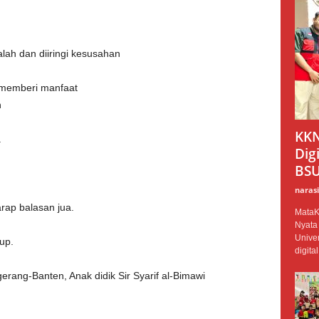
alah dan diiringi kesusahan
 memberi manfaat
n
KKN
a
Dig
BSU
narasi
rap balasan jua.
MataK
Nyata
Unive
up.
digita
gerang-Banten, Anak didik Sir Syarif al-Bimawi