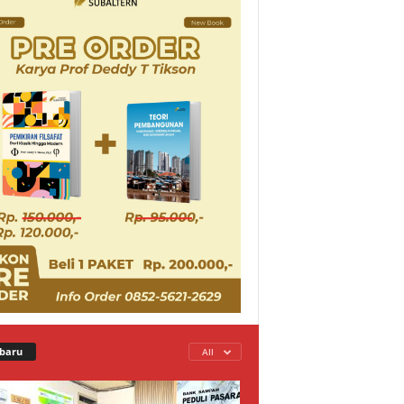
baru
All