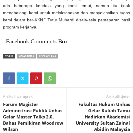
ada beberapa kendala yang kami temui, namun itu tidak
menghalangi kami untuk melaksanakan dan menyelesaikan tugas
kami dalam ber-KKN.” Tutur Muhardi disela-sela pemaparan hasil
program kerjanya.
Facebook Comments Box
TOPIK
#MATAKITA
USN KOLAKA
Artikulli paraprak
Artikulli tjetër
Forum Magister
Fakultas Hukum Unhas
Administrasi Publik Unhas
Gelar Kuliah Tamu
Gelar Master Talks 2.0,
Hadirkan Akademisi
Bahas Pemikiran Woodrow
University Sultan Zainal
Wilson
Abidin Malaysia