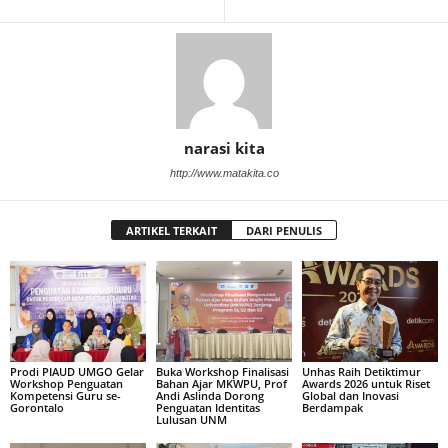
narasi kita
http://www.matakita.co
ARTIKEL TERKAIT
DARI PENULIS
Prodi PIAUD UMGO Gelar
Buka Workshop Finalisasi
Unhas Raih Detiktimur
Workshop Penguatan
Bahan Ajar MKWPU, Prof
Awards 2026 untuk Riset
Kompetensi Guru se-
Andi Aslinda Dorong
Global dan Inovasi
Gorontalo
Penguatan Identitas
Berdampak
Lulusan UNM