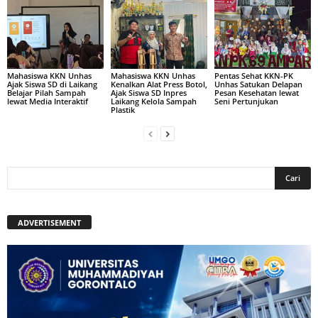
Mahasiswa KKN Unhas
Mahasiswa KKN Unhas
Pentas Sehat KKN-PK
Ajak Siswa SD di Laikang
Kenalkan Alat Press Botol,
Unhas Satukan Delapan
Belajar Pilah Sampah
Ajak Siswa SD Inpres
Pesan Kesehatan lewat
lewat Media Interaktif
Laikang Kelola Sampah
Seni Pertunjukan
Plastik
ADVERTISEMENT