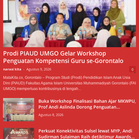
Prodi PIAUD UMGO Gelar Workshop
Penguatan Kompetensi Guru se-Gorontalo
narasi kita
-
Agustus 9, 2026
0
MataKita.co, Gorontalo – Program Studi (Prodi) Pendidikan Islam Anak Usia
Dini (PIAUD) Fakultas Agama Islam Universitas Muhammadiyah Gorontalo (FAI
UMGO) memperluas kontribusinya di tengah...
Buka Workshop Finalisasi Bahan Ajar MKWPU,
Prof Andi Aslinda Dorong Penguatan...
Agustus 8, 2026
Perkuat Konektivitas Sulsel lewat MYP, Andi
Sudirman Sulaiman Raih detiktimur Awards...