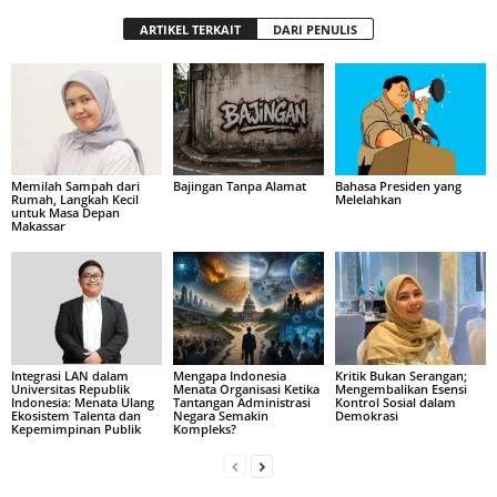
ARTIKEL TERKAIT
DARI PENULIS
Memilah Sampah dari
Bajingan Tanpa Alamat
Bahasa Presiden yang
Rumah, Langkah Kecil
Melelahkan
untuk Masa Depan
Makassar
Integrasi LAN dalam
Mengapa Indonesia
Kritik Bukan Serangan;
Universitas Republik
Menata Organisasi Ketika
Mengembalikan Esensi
Indonesia: Menata Ulang
Tantangan Administrasi
Kontrol Sosial dalam
Ekosistem Talenta dan
Negara Semakin
Demokrasi
Kepemimpinan Publik
Kompleks?