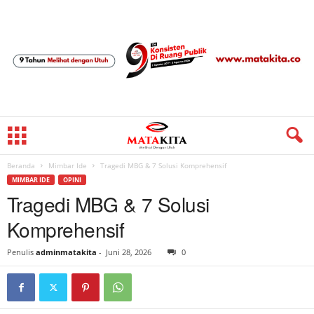
Beranda
Mimbar Ide
Tragedi MBG & 7 Solusi Komprehensif
MIMBAR IDE
OPINI
Tragedi MBG & 7 Solusi
Komprehensif
Penulis
adminmatakita
-
Juni 28, 2026
0