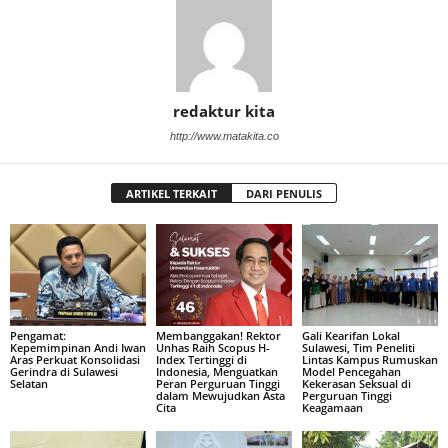
redaktur kita
http://www.matakita.co
ARTIKEL TERKAIT
DARI PENULIS
Pengamat:
Membanggakan! Rektor
Gali Kearifan Lokal
Kepemimpinan Andi Iwan
Unhas Raih Scopus H-
Sulawesi, Tim Peneliti
Aras Perkuat Konsolidasi
Index Tertinggi di
Lintas Kampus Rumuskan
Gerindra di Sulawesi
Indonesia, Menguatkan
Model Pencegahan
Selatan
Peran Perguruan Tinggi
Kekerasan Seksual di
dalam Mewujudkan Asta
Perguruan Tinggi
Cita
Keagamaan