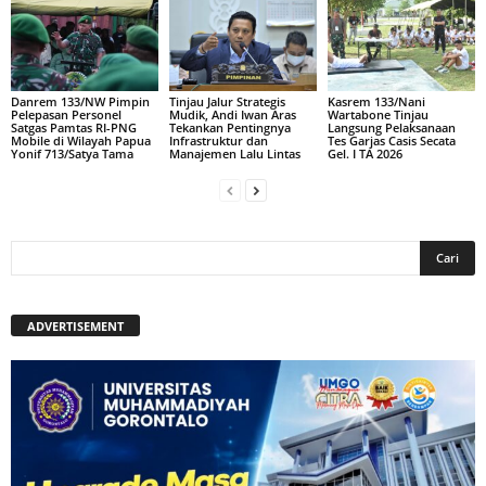
Danrem 133/NW Pimpin
Tinjau Jalur Strategis
Kasrem 133/Nani
Pelepasan Personel
Mudik, Andi Iwan Aras
Wartabone Tinjau
Satgas Pamtas RI-PNG
Tekankan Pentingnya
Langsung Pelaksanaan
Mobile di Wilayah Papua
Infrastruktur dan
Tes Garjas Casis Secata
Yonif 713/Satya Tama
Manajemen Lalu Lintas
Gel. I TA 2026
ADVERTISEMENT